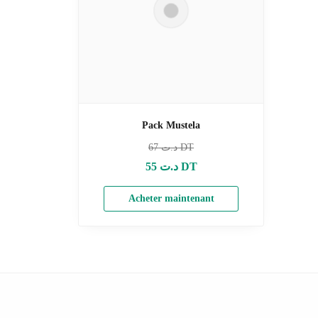
Pack Mustela
67
د.ت DT
55
د.ت DT
Acheter maintenant