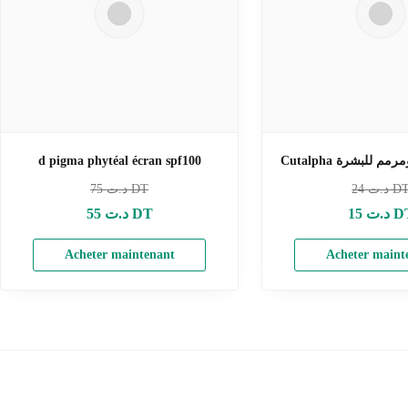
d pigma phytéal écran spf100
Cutalpha للبشرة
75
د.ت DT
24
د.ت D
55
د.ت DT
15
د.ت 
Acheter maintenant
Acheter maint